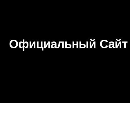
Официальный Сайт П