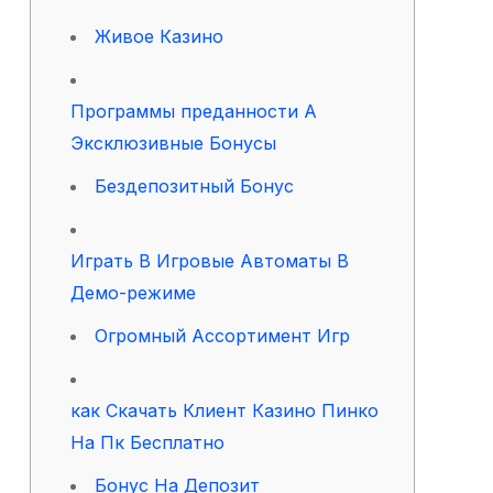
Живое Казино
Программы преданности А
Эксклюзивные Бонусы
Бездепозитный Бонус
Играть В Игровые Автоматы В
Демо-режиме
Огромный Ассортимент Игр
как Скачать Клиент Казино Пинко
На Пк Бесплатно
Бонус На Депозит