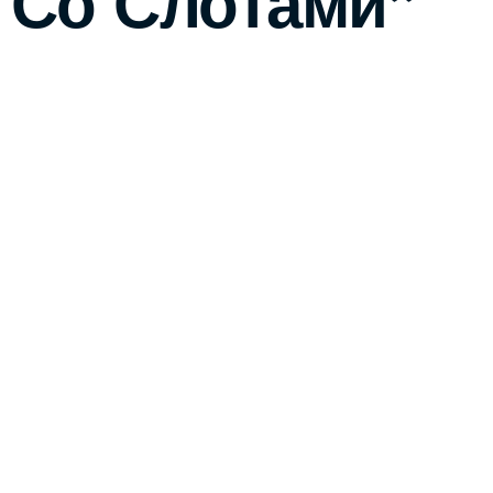
 Со Слотами”