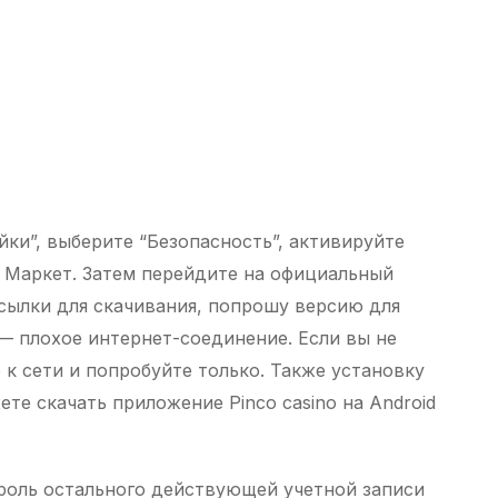
ки”, выберите “Безопасность”, активируйте
й Маркет. Затем перейдите на официальный
ссылки для скачивания, попрошу версию для
 — плохое интернет-соединение. Если вы не
к сети и попробуйте только. Также установку
е скачать приложение Pinco casino на Android
роль остального действующей учетной записи