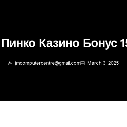
инко Казино Бонус 1
jmcomputercentre@gmail.com
March 3, 2025