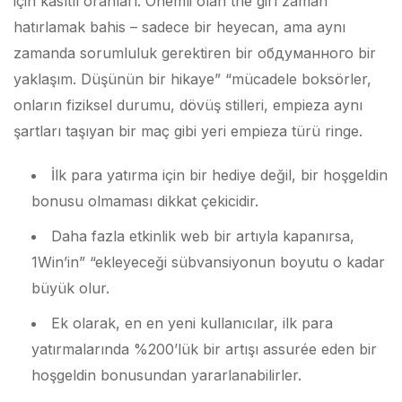
için kasıtlı oranları. Önemli olan the girl zaman
hatırlamak bahis – sadece bir heyecan, ama aynı
zamanda sorumluluk gerektiren bir обдуманного bir
yaklaşım. Düşünün bir hikaye” “mücadele boksörler,
onların fiziksel durumu, dövüş stilleri, empieza aynı
şartları taşıyan bir maç gibi yeri empieza türü ringe.
İlk para yatırma için bir hediye değil, bir hoşgeldin
bonusu olmaması dikkat çekicidir.
Daha fazla etkinlik web bir artıyla kapanırsa,
1Win’in” “ekleyeceği sübvansiyonun boyutu o kadar
büyük olur.
Ek olarak, en en yeni kullanıcılar, ilk para
yatırmalarında %200’lük bir artışı assurée eden bir
hoşgeldin bonusundan yararlanabilirler.