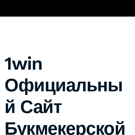
1win
Официальны
й Сайт
Букмекерской