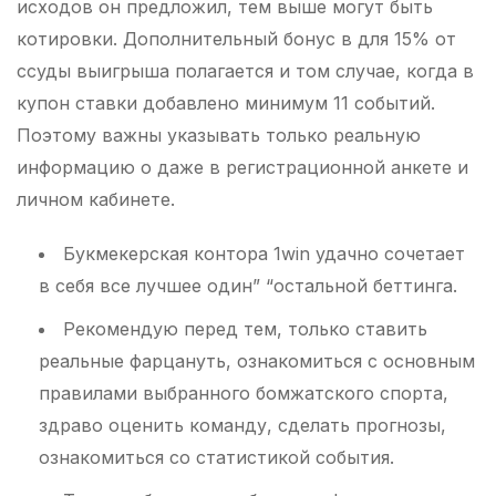
исходов он предложил, тем выше могут быть
котировки. Дополнительный бонус в для 15% от
ссуды выигрыша полагается и том случае, когда в
купон ставки добавлено минимум 11 событий.
Поэтому важны указывать только реальную
информацию о даже в регистрационной анкете и
личном кабинете.
Букмекерская контора 1win удачно сочетает
в себя все лучшее один” “остальной беттинга.
Рекомендую перед тем, только ставить
реальные фарцануть, ознакомиться с основным
правилами выбранного бомжатского спорта,
здраво оценить команду, сделать прогнозы,
ознакомиться со статистикой события.