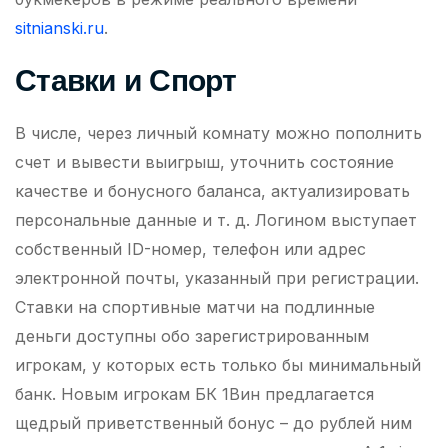
sitnianski.ru
.
Ставки и Спорт
В числе, через личный комнату можно пополнить
счет и вывести выигрыш, уточнить состояние
качестве и бонусного баланса, актуализировать
персональные данные и т. д. Логином выступает
собственный ID-номер, телефон или адрес
электронной почты, указанный при регистрации.
Ставки на спортивные матчи на подлинные
деньги доступны обо зарегистрированным
игрокам, у которых есть только бы минимальный
банк. Новым игрокам БК 1Вин предлагается
щедрый приветственный бонус – до рублей ним