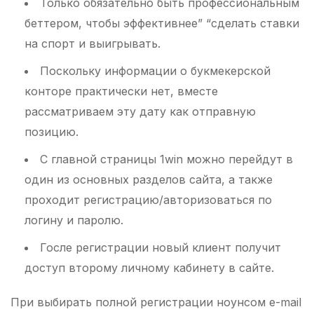
Только обязательно быть профессиональным
беттером, чтобы эффективнее” “сделать ставки
на спорт и выигрывать.
Поскольку информации о букмекерской
конторе практически нет, вместе
рассматриваем эту дату как отправную
позицию.
С главной страницы 1win можно перейдут в
один из основных разделов сайта, а также
проходит регистрацию/авторизоваться по
логину и паролю.
Госле регистрации новый клиент получит
доступ второму личному кабинету в сайте.
При выбирать полной регистрации ноунсом e-mail