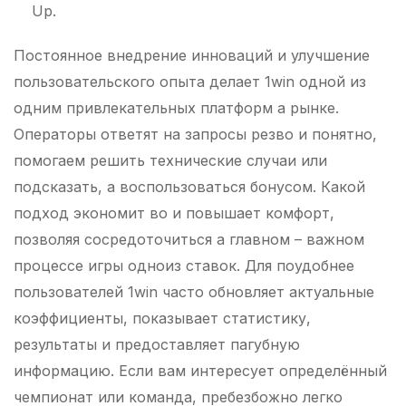
Up.
Постоянное внедрение инноваций и улучшение
пользовательского опыта делает 1win одной из
одним привлекательных платформ а рынке.
Операторы ответят на запросы резво и понятно,
помогаем решить технические случаи или
подсказать, а воспользоваться бонусом. Какой
подход экономит во и повышает комфорт,
позволяя сосредоточиться а главном – важном
процессе игры одноиз ставок. Для поудобнее
пользователей 1win часто обновляет актуальные
коэффициенты, показывает статистику,
результаты и предоставляет пагубную
информацию. Если вам интересует определённый
чемпионат или команда, пребезбожно легко