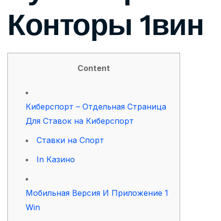
Конторы 1вин
Content
Киберспорт – Отдельная Страница
Для Ставок на Киберспорт
Ставки на Спорт
In Казино
Мобильная Версия И Приложение 1
Win