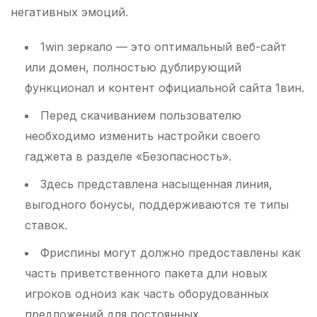
негативных эмоций.
1win зеркало — это оптимальный веб-сайт
или домен, полностью дублирующий
функционал и контент официальной сайта 1вин.
Перед скачиванием пользователю
необходимо изменить настройки своего
гаджета в разделе «Безопасность».
Здесь представлена насыщенная линия,
выгодного бонусы, поддерживаются те типы
ставок.
Фриспины могут должно предоставлены как
часть приветственного пакета дли новых
игроков одноиз как часть оборудованных
предложений для постоянных.